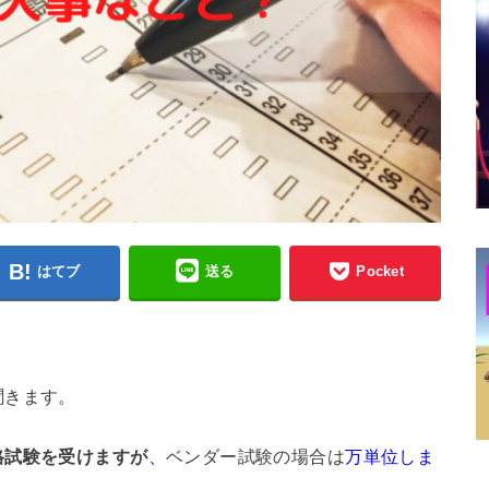
はてブ
送る
Pocket
聞きます。
格試験を受けますが
、
ベンダー試験の場合は
万単位しま