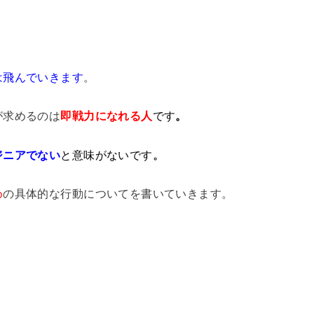
は飛んでいきます
。
が求めるのは
即戦力になれる人
です
。
ジニアでない
と意味がないです
。
め
の具体的な行動についてを書いていきます。