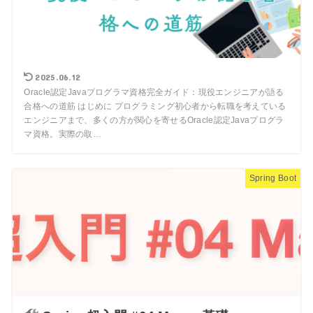
2025.06.12
Oracle認定Javaプログラマ資格完全ガイド：現役エンジニアが語る
合格への道筋 はじめに プログラミング初心者から転職を考えている
エンジニアまで、多くの方が関心を寄せるOracle認定Javaプログラ
マ資格。実際の取…
Spring Boot