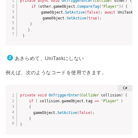
private
async
void
OnTriggerEnter
(
Collider
 other
)
{
if
(
other
.
gameObject
.
CompareTag
(
"Player"
)
)
{
　　　　　 gameObject
.
SetActive
(
false
)
;
await
 UniTask
.
D
　　　　　　gameObject
.
SetActive
(
true
)
;
}
}
}
あきらめて、UniTaskにしない
例えば、次のようなコードを使用できます。
private
void
OnTriggerEnter
(
Collider
 collision
)
{
if
(
 collision
.
gameObject
.
tag 
==
"Player"
)
{
      gameObject
.
SetActive
(
false
)
;
}
}